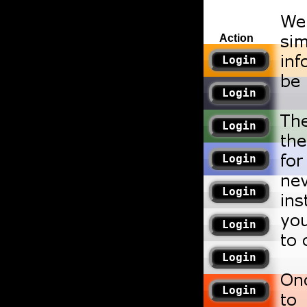
Action
Login
Login
Login
Login
Login
Login
Login
Login