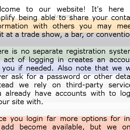
Account